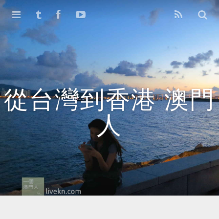
首頁
存檔
舊版1.0
從台灣到香港 澳門
人