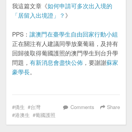
我這篇文章《
如何申請可多次出入境的
「居留入出境證」？
》
PPS：
讓澳門在臺學生自由回家行動小組
正在關注有人建議同學放棄葡籍，及持有
回歸後取得葡國護照的澳門學生到台升學
問題，
有新消息會盡快公佈
，要謝謝
蘇家
豪學長
。
僑生
台灣
Comments
Share
港澳生
葡國護照