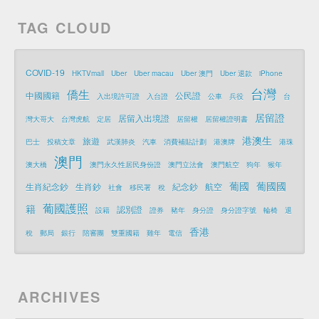
TAG CLOUD
COVID-19
HKTVmall
Uber
Uber macau
Uber 澳門
Uber 退款
iPhone
台灣
僑生
中國國籍
公民證
入出境許可證
入台證
公車
兵役
台
居留證
居留入出境證
灣大哥大
台灣虎航
定居
居留權
居留權證明書
港澳生
旅遊
巴士
投稿文章
武漢肺炎
汽車
消費補貼計劃
港澳牌
港珠
澳門
澳大橋
澳門永久性居民身份證
澳門立法會
澳門航空
狗年
猴年
葡國
葡國國
生肖紀念鈔
生肖鈔
紀念鈔
航空
社會
移民署
稅
葡國護照
籍
認別證
設籍
證券
豬年
身分證
身分證字號
輪椅
退
香港
稅
郵局
銀行
陪審團
雙重國籍
雞年
電信
ARCHIVES