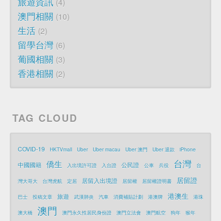
旅遊資訊
4
澳門相關
10
生活
2
留學台灣
6
葡國相關
3
香港相關
2
TAG CLOUD
COVID-19
HKTVmall
Uber
Uber macau
Uber 澳門
Uber 退款
iPhone
台灣
僑生
中國國籍
公民證
入出境許可證
入台證
公車
兵役
台
居留證
居留入出境證
灣大哥大
台灣虎航
定居
居留權
居留權證明書
港澳生
旅遊
巴士
投稿文章
武漢肺炎
汽車
消費補貼計劃
港澳牌
港珠
澳門
澳大橋
澳門永久性居民身份證
澳門立法會
澳門航空
狗年
猴年