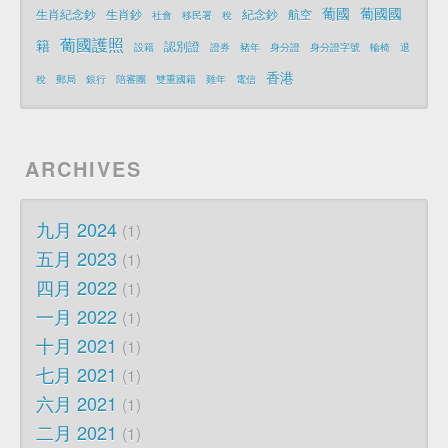
葡國
葡國國
生肖紀念鈔
生肖鈔
紀念鈔
航空
社會
移民署
稅
葡國護照
籍
認別證
設籍
證券
豬年
身分證
身分證字號
輪椅
退
香港
稅
郵局
銀行
陪審團
雙重國籍
雞年
電信
ARCHIVES
九月 2024
1
五月 2023
1
四月 2022
1
一月 2022
1
十月 2021
1
七月 2021
1
六月 2021
1
二月 2021
1