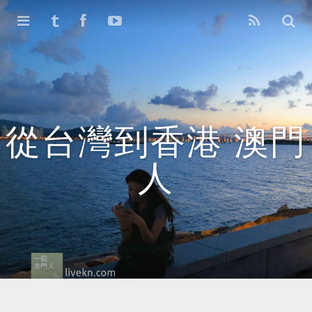
首頁
存檔
舊版1.0
從台灣到香港 澳門
人