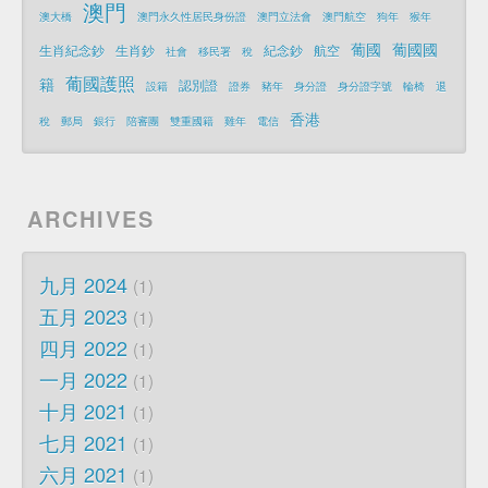
澳門
澳大橋
澳門永久性居民身份證
澳門立法會
澳門航空
狗年
猴年
葡國
葡國國
生肖紀念鈔
生肖鈔
紀念鈔
航空
社會
移民署
稅
葡國護照
籍
認別證
設籍
證券
豬年
身分證
身分證字號
輪椅
退
香港
稅
郵局
銀行
陪審團
雙重國籍
雞年
電信
ARCHIVES
九月 2024
1
五月 2023
1
四月 2022
1
一月 2022
1
十月 2021
1
七月 2021
1
六月 2021
1