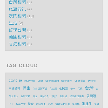
台灣相關
5
旅遊資訊
4
澳門相關
10
生活
2
留學台灣
6
葡國相關
3
香港相關
2
TAG CLOUD
COVID-19
HKTVmall
Uber
Uber macau
Uber 澳門
Uber 退款
iPhone
台灣
僑生
中國國籍
公民證
入出境許可證
入台證
公車
兵役
台
居留證
居留入出境證
灣大哥大
台灣虎航
定居
居留權
居留權證明書
港澳生
旅遊
巴士
投稿文章
武漢肺炎
汽車
消費補貼計劃
港澳牌
港珠