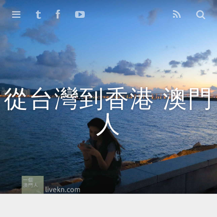
首頁
存檔
舊版1.0
從台灣到香港 澳門
人