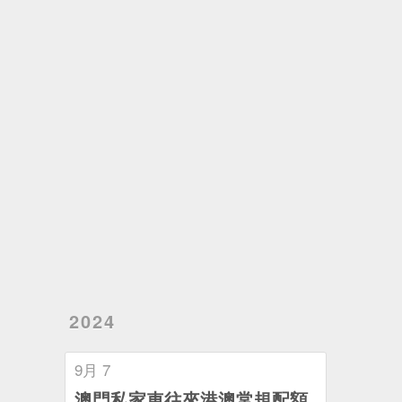
2024
9月 7
澳門私家車往來港澳常規配額