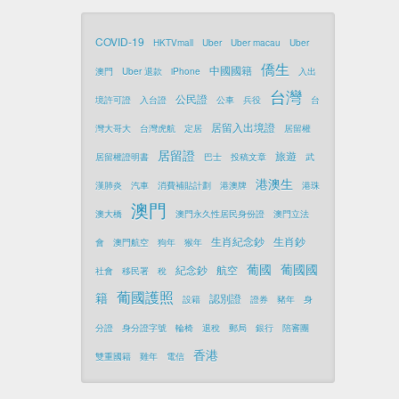
COVID-19
HKTVmall
Uber
Uber macau
Uber
僑生
中國國籍
澳門
Uber 退款
iPhone
入出
台灣
公民證
境許可證
入台證
公車
兵役
台
居留入出境證
灣大哥大
台灣虎航
定居
居留權
居留證
旅遊
居留權證明書
巴士
投稿文章
武
港澳生
漢肺炎
汽車
消費補貼計劃
港澳牌
港珠
澳門
澳大橋
澳門永久性居民身份證
澳門立法
生肖紀念鈔
生肖鈔
會
澳門航空
狗年
猴年
葡國
葡國國
紀念鈔
航空
社會
移民署
稅
葡國護照
籍
認別證
設籍
證券
豬年
身
分證
身分證字號
輪椅
退稅
郵局
銀行
陪審團
香港
雙重國籍
雞年
電信